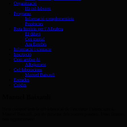
Organització
Hi col·laboren
Programa
Informació complementària
Ponències
Ruta literària per l’Albufera
El diluvi
Cos mortal
Ara Estellés
Informació i contacte
Inscripció
Com arribar-hi
Allotjament
Col·laboracions
Manuel Baixauli
Entrades
Crèdits
Manuel Baixauli
Hem comptat amb la col·laboració de l’escriptor i pintor suecà,
Manuel Baixauli, per als presents dels nostres ponents. Unes làmines
ben significatives!