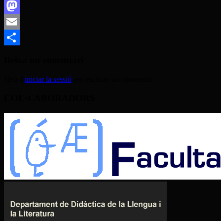
Facebook
Mastodon
Email
Comparteix
Deixa un comentari
Heu d'
iniciar la sessió
per escriure un comentari.
COL·LABORADORS