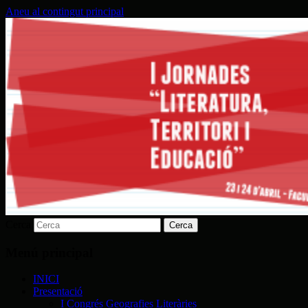
Aneu al contingut principal
Facultat de Magisteri, 23 i 24 d'abril
I Jornades Literatura, Territori
i Educació
Cerca
Menú principal
INICI
Presentació
I Congrés Geografies Literàries