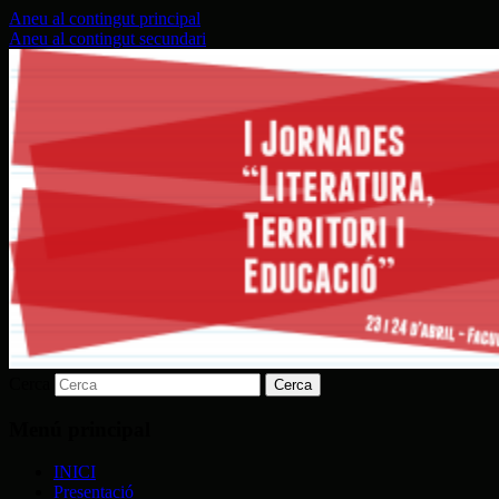
Aneu al contingut principal
Aneu al contingut secundari
Facultat de Magisteri, 23 i 24 d'abril
I Jornades Literatura, Territori
i Educació
Cerca
Menú principal
INICI
Presentació