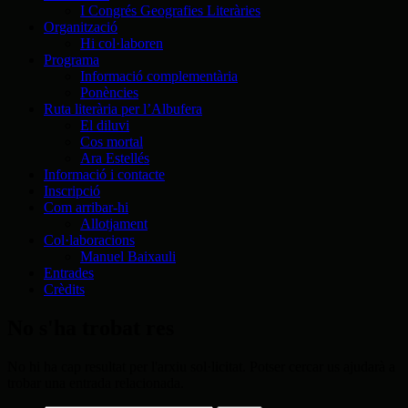
I Congrés Geografies Literàries
Organització
Hi col·laboren
Programa
Informació complementària
Ponències
Ruta literària per l’Albufera
El diluvi
Cos mortal
Ara Estellés
Informació i contacte
Inscripció
Com arribar-hi
Allotjament
Col·laboracions
Manuel Baixauli
Entrades
Crèdits
No s'ha trobat res
No hi ha cap resultat per l'arxiu sol·licitat. Potser cercar us ajudarà a
trobar una entrada relacionada.